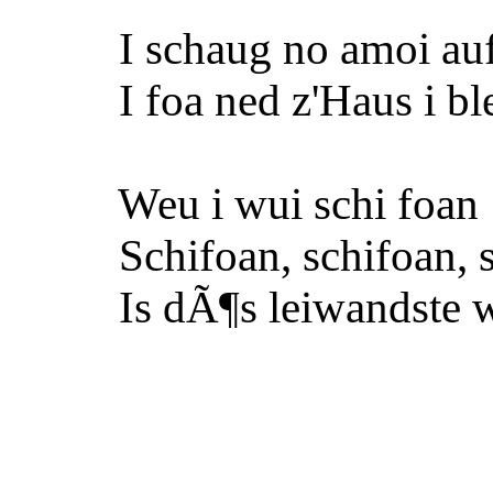
I schaug no amoi auff
I foa ned z'Haus i ble
Weu i wui schi foan
Schifoan, schifoan, s
Is dÃ¶s leiwandste was 