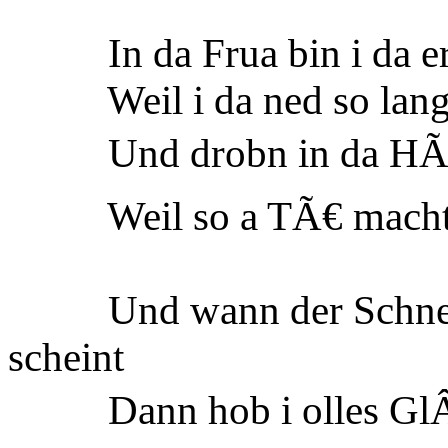
In da Frua bin i da erst
Weil i da ned so lang a
Und drobn in da HÃŒÂt
Weil so a TÃ€ macht den
Und wann der Schnee s
scheint
Dann hob i olles GlÂÃ