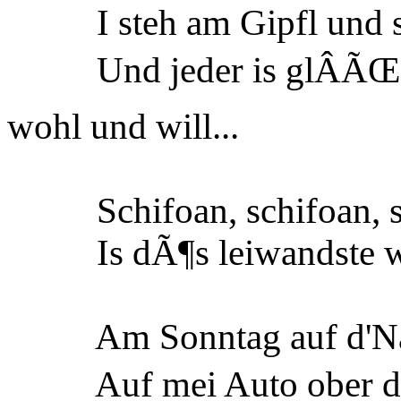
I steh am Gipfl und sc
Und jeder is glÂÃŒckl
wohl und will...
Schifoan, schifoan, s
Is dÃ¶s leiwandste was 
Am Sonntag auf d'Nacht
Auf mei Auto ober da