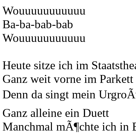
Wouuuuuuuuuuu
Ba-ba-bab-bab
Wouuuuuuuuuuu
Heute sitze ich im Staatsthe
Ganz weit vorne im Parkett
Denn da singt mein UrgroÃ
Ganz alleine ein Duett
Manchmal mÃ¶chte ich in B