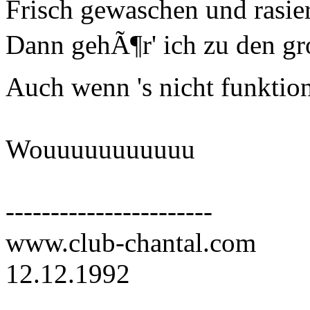
Frisch gewaschen und rasier
Dann gehÃ¶r' ich zu den gr
Auch wenn 's nicht funktion
Wouuuuuuuuuuu
-----------------------
www.club-chantal.com
12.12.1992