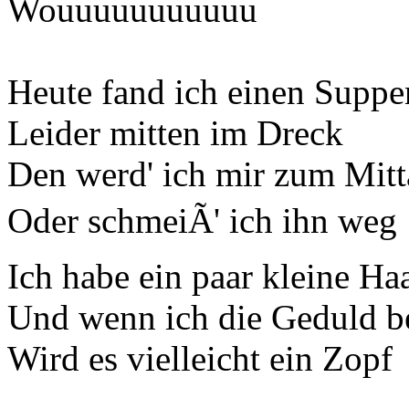
Wouuuuuuuuuuu
Heute fand ich einen Supp
Leider mitten im Dreck
Den werd' ich mir zum Mit
Oder schmeiÃ' ich ihn weg
Ich habe ein paar kleine H
Und wenn ich die Geduld 
Wird es vielleicht ein Zopf