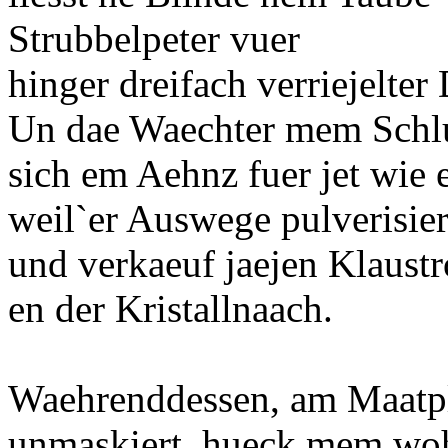
Strubbelpeter vuer
hinger dreifach verriejelter
Un dae Waechter mem Schlu
sich em Aehnz fuer jet wie 
weil`er Auswege pulverisier
und verkaeuf jaejen Klaust
en der Kristallnaach.
Waehrenddessen, am Maatpla
unmaskiert, hueck mem woh