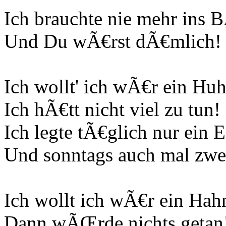
Ich brauchte nie mehr ins
Und Du wÃ€rst dÃ€mlich! -
Ich wollt' ich wÃ€r ein Hu
Ich hÃ€tt nicht viel zu tun!
Ich legte tÃ€glich nur ein E
Und sonntags auch mal zwe
Ich wollt ich wÃ€r ein Hah
Dann wÃŒrde nichts getan