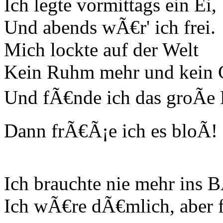
Ich legte vormittags ein Ei,
Und abends wÃ€r' ich frei.
Mich lockte auf der Welt
Kein Ruhm mehr und kein 
Und fÃ€nde ich das groÃe 
Dann frÃ€Ã¡e ich es bloÃ!
Ich brauchte nie mehr ins
Ich wÃ€re dÃ€mlich, aber 