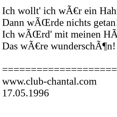
Ich wollt' ich wÃ€r ein Hah
Dann wÃŒrde nichts getan
Ich wÃŒrd' mit meinen HÃ
Das wÃ€re wunderschÃ¶n!
====================
www.club-chantal.com
17.05.1996