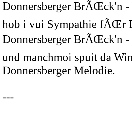
Donnersberger BrÃŒck'n - 
hob i vui Sympathie fÃŒr Di 
Donnersberger BrÃŒck'n - i
und manchmoi spuit da Win
Donnersberger Melodie.
---