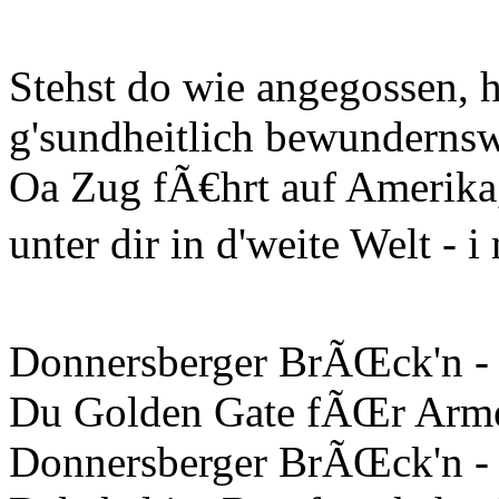
Stehst do wie angegossen,
g'sundheitlich bewundernsw
Oa Zug fÃ€hrt auf Amerika
unter dir in d'weite Welt -
Donnersberger BrÃŒck'n - p
Du Golden Gate fÃŒr Arme,
Donnersberger BrÃŒck'n - i