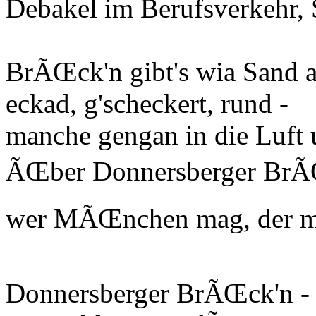
Debakel im Berufsverkehr,
BrÃŒck'n gibt's wia Sand 
eckad, g'scheckert, rund -
manche gengan in die Luft
ÃŒber Donnersberger BrÃ
wer MÃŒnchen mag, der mua
Donnersberger BrÃŒck'n -