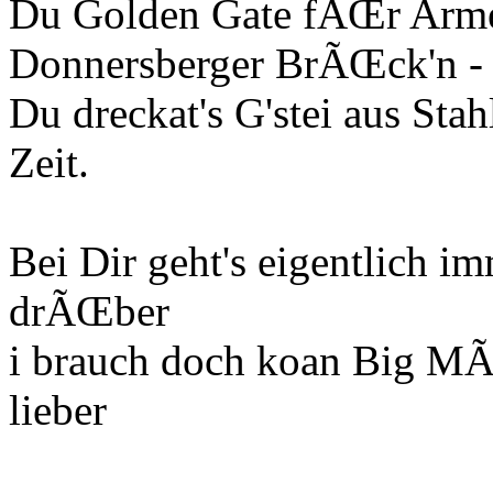
Du Golden Gate fÃŒr Arme,
Donnersberger BrÃŒck'n - 
Du dreckat's G'stei aus St
Zeit.
Bei Dir geht's eigentlich 
drÃŒber
i brauch doch koan Big MÃ
lieber